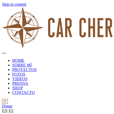
Skip to content
HOME
SOBRE MÍ
PROYECTOS
FOTOS
VIDEOS
PRENSA
SHOP
CONTACTO
X
Donar
EN
ES