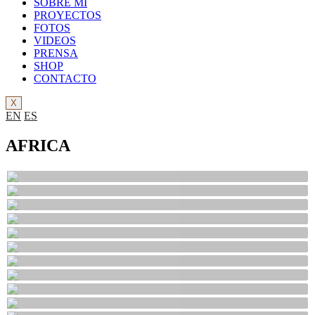
SOBRE MÍ
PROYECTOS
FOTOS
VIDEOS
PRENSA
SHOP
CONTACTO
X
EN
ES
AFRICA