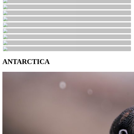
ANTARCTICA